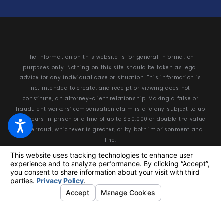
The information on this website is for general information
purposes only. Nothing on this site should be taken as legal
advice for any individual case or situation. This information is
not intended to create, and receipt or viewing does not
constitute, an attorney-client relationship. Making a false or
fraudulent workers’ compensation claim is a felony subject to up
to 5 years in prison or a fine of up to $50,000 or double the value
of the fraud, whichever is greater, or by both imprisonment and
fine.
© 2026 All Rights Reserved.
Your Privacy Choices
Site Map
Privacy Policy