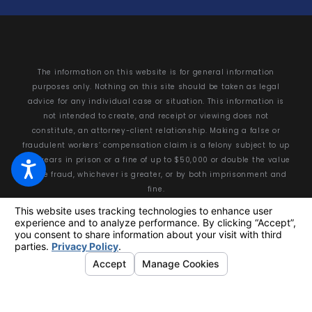
The information on this website is for general information
purposes only. Nothing on this site should be taken as legal
advice for any individual case or situation. This information is
not intended to create, and receipt or viewing does not
constitute, an attorney-client relationship. Making a false or
fraudulent workers’ compensation claim is a felony subject to up
to 5 years in prison or a fine of up to $50,000 or double the value
of the fraud, whichever is greater, or by both imprisonment and
fine.
© 2026 All Rights Reserved.
Your Privacy Choices
Site Map
Privacy Policy