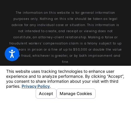
The information on this website is for general information
purposes only. Nothing on this site should be taken as legal
advice for any individual case or situation. This information is
not intended to create, and receipt or viewing does not
constitute, an attorney-client relationship. Making a false or
fraudulent workers’ compensation claim is a felony subject to up
to 5 years in prison or a fine of up to $50,000 or double the value
of the fraud, whichever is greater, or by both imprisonment and
fine.
© 2026 All Rights Reserved.
Your Privacy Choices
Site Map
Privacy Policy