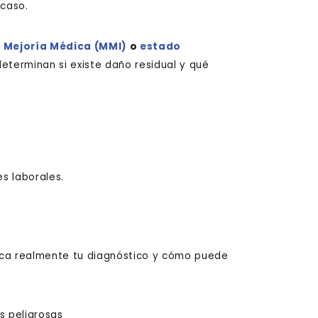
 caso.
 Mejoría Médica (MMI)
o
estado
determinan si existe daño residual y qué
es laborales.
.
ica realmente tu diagnóstico y cómo puede
ás peligrosas