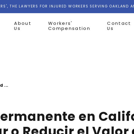
RS', THE LAWYERS FOR INJURED WORKERS SERVING OAKLAND 
About
Workers'
Contact
Us
Compensation
Us
 ...
ermanente en Calif
 o Reducir el Valor