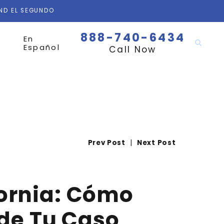
AND EL SEGUNDO
888-740-6434
En
Español
Call Now
Prev Post
|
Next Post
ornia: Cómo
 de Tu Caso