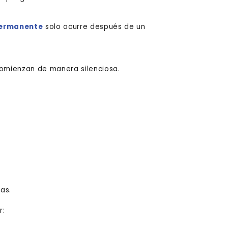
permanente
solo ocurre después de un
comienzan de manera silenciosa.
ías.
r: