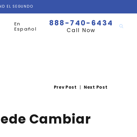
AND EL SEGUNDO
888-740-6434
En
Español
Call Now
Prev Post
|
Next Post
Puede Cambiar