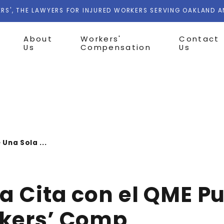
RS', THE LAWYERS FOR INJURED WORKERS SERVING OAKLAND 
About
Workers'
Contact
Us
Compensation
Us
 Una Sola ...
la Cita con el QME 
rkers’ Comp