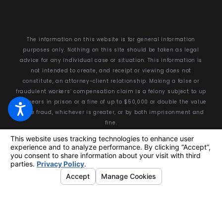
The information on this website is for general information
purposes only. Nothing on this site should be taken as legal
advice for any individual case or situation. This information is
not intended to create, and receipt or viewing does not
constitute, an attorney-client relationship. Making a false or
fraudulent workers’ compensation claim is a felony subject to up
to 5 years in prison or a fine of up to $50,000 or double the value
of the fraud, whichever is greater, or by both imprisonment and
fine.
© 2026 All Rights Reserved.
Your Privacy Choices
Site Map
Privacy Policy