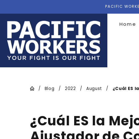
PACIFIC WORKE
Home
Blog
2022
August
¿Cuál ES la
¿Cuál ES la Mej
Ajustador de C