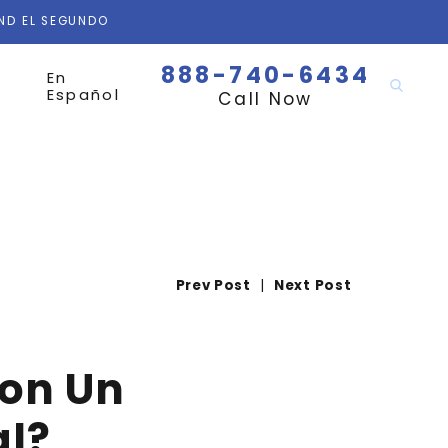
AND EL SEGUNDO
888-740-6434
En
Español
Call Now
Prev Post
|
Next Post
Con Un
al?