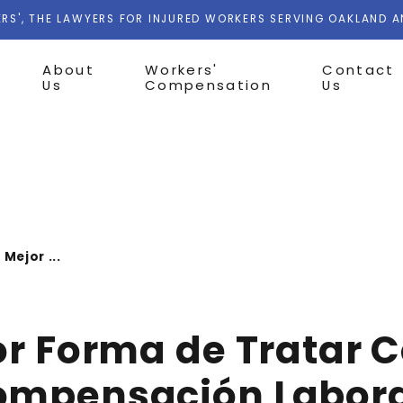
RS', THE LAWYERS FOR INJURED WORKERS SERVING OAKLAND 
About
Workers'
Contact
Us
Compensation
Us
 Mejor ...
or Forma de Tratar 
ompensación Labor