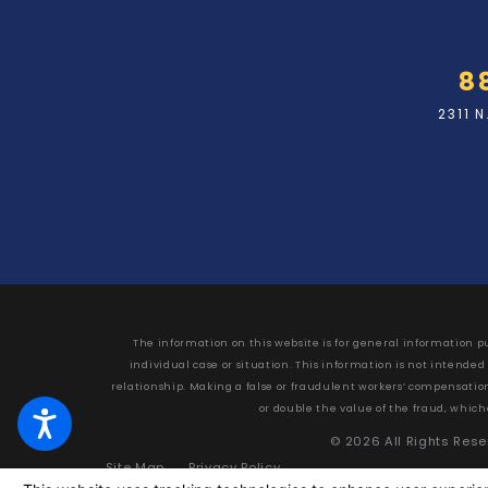
8
2311 
The information on this website is for general information pu
individual case or situation. This information is not intended
relationship. Making a false or fraudulent workers’ compensation c
or double the value of the fraud, which
© 2026 All Rights Res
Site Map
Privacy Policy