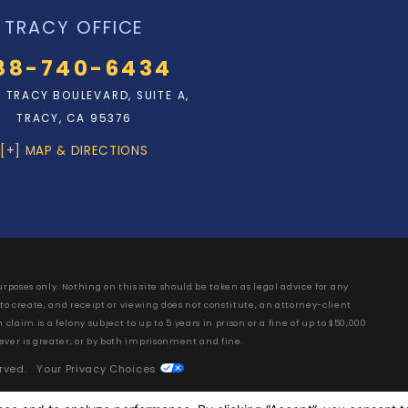
TRACY OFFICE
88-740-6434
N. TRACY BOULEVARD, SUITE A,
TRACY, CA 95376
[+] MAP & DIRECTIONS
rposes only. Nothing on this site should be taken as legal advice for any
 to create, and receipt or viewing does not constitute, an attorney-client
laim is a felony subject to up to 5 years in prison or a fine of up to $50,000
ever is greater, or by both imprisonment and fine.
erved.
Your Privacy Choices