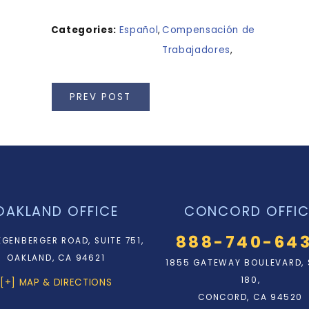
Categories:
Español
,
Compensación de
Trabajadores
,
PREV POST
OAKLAND OFFICE
CONCORD OFFIC
888-740-64
EGENBERGER ROAD, SUITE 751,
OAKLAND, CA 94621
1855 GATEWAY BOULEVARD, 
180,
[+] MAP & DIRECTIONS
CONCORD, CA 94520