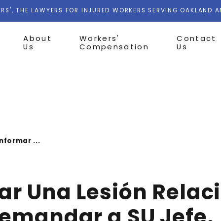
RS', THE LAWYERS FOR INJURED WORKERS SERVING OAKLAND 
About
Workers'
Contact
Us
Compensation
Us
nformar ...
ar Una Lesión Relac
Demandar a SU Jefe.