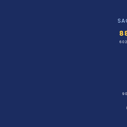
SA
8
602
90