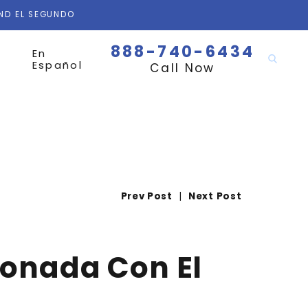
AND EL SEGUNDO
888-740-6434
En
Español
Call Now
Prev Post
|
Next Post
ionada Con El