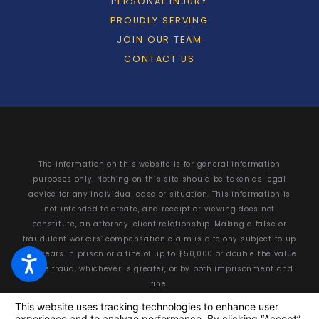
PERSONAL INJURY
PROUDLY SERVING
JOIN OUR TEAM
CONTACT US
The information on this website is for general information
purposes only. Nothing on this site should be taken as legal
advice for any individual case or situation. This information is
not intended to create, and receipt or viewing does not
constitute, an attorney-client relationship. Making a false or
fraudulent workers’ compensation claim is a felony subject to up
to 5 years in prison or a fine of up to $50,000 or double the value
of the fraud, whichever is greater, or by both imprisonment and
fine.
© 2026 All Rights Reserved.
Your Privacy Choices