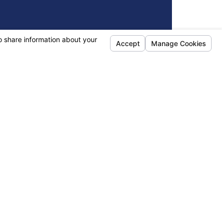
E
Search
34
SUITE
QUICK LINKS