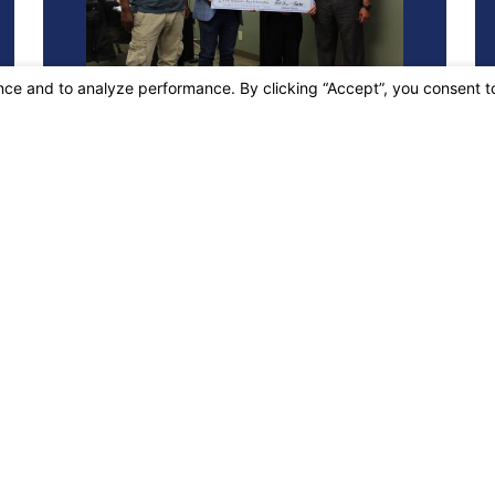
OAKLAND OFFICE
CONCORD OFFIC
888-740-64
EGENBERGER ROAD, SUITE 751,
OAKLAND, CA 94621
1855 GATEWAY BOULEVARD, 
180,
[+] MAP & DIRECTIONS
CONCORD, CA 94520
[+] MAP & DIRECTIONS