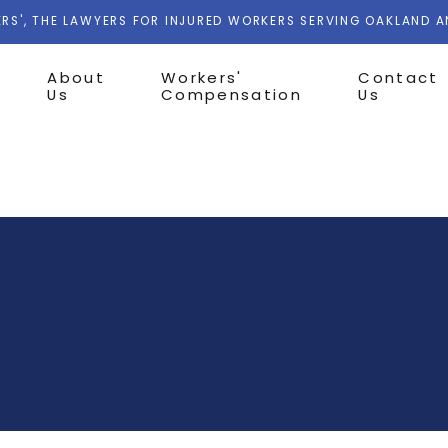
RS', THE LAWYERS FOR INJURED WORKERS SERVING OAKLAND 
About
Workers'
Contact
Us
Compensation
Us