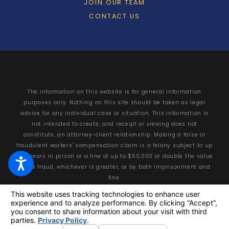
JOIN OUR TEAM
CONTACT US
The information on this website is for general information
purposes only. Nothing on this site should be taken as legal
advice for any individual case or situation. This information is
not intended to create, and receipt or viewing does not
constitute, an attorney-client relationship. Making a false or
fraudulent workers’ compensation claim is a felony subject to up
to 5 years in prison or a fine of up to $50,000 or double the value
of the fraud, whichever is greater, or by both imprisonment and
fine.
© 2026 All Rights Reserved.
Your Privacy Choices
Site Map
Privacy Policy