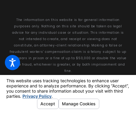
The information on this website is for general information
purposes only. Nothing on this site should be taken as legal
advice for any individual case or situation. This information is
not intended to create, and receipt or viewing does not
constitute, an attorney-client relationship. Making a false or
fraudulent workers’ compensation claim is a felony subject to up
to 5 years in prison or a fine of up to $50,000 or double the value
of the fraud, whichever is greater, or by both imprisonment and
fine.
© 2026 All Rights Reserved.
Your Privacy Choices
Site Map
Privacy Policy