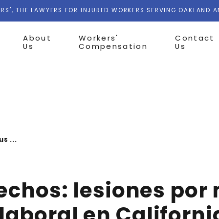
RS', THE LAWYERS FOR INJURED WORKERS SERVING OAKLAND 
About
Workers'
Contact
Us
Compensation
Us
s ...
rechos: lesiones po
aboral en Californi