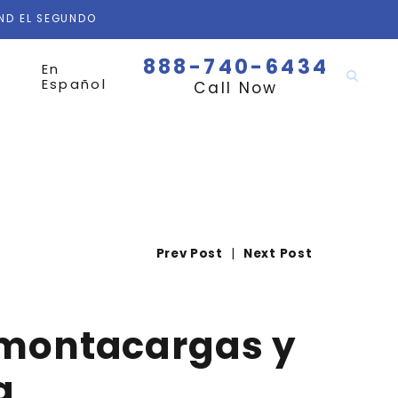
AND EL SEGUNDO
888-740-6434
En
Español
Call Now
Prev Post
|
Next Post
r montacargas y
a