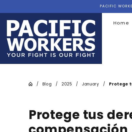
PACIFIC WORKE
Home
Blog
2025
January
Protege tu
Protege tus de
compensación l