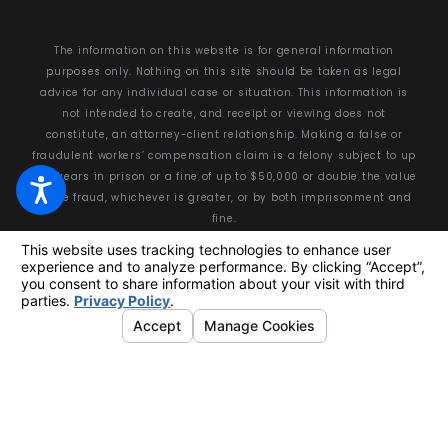
The information on this website is for general information
purposes only. Nothing on this site should be taken as legal
advice for any individual case or situation. This information is
not intended to create, and receipt or viewing does not
constitute, an attorney-client relationship. Making a false or
fraudulent workers’ compensation claim is a felony subject to up
to 5 years in prison or a fine of up to $50,000 or double the value
of the fraud, whichever is greater, or by both imprisonment and
fine.
© 2026 All Rights Reserved.
Your Privacy Choices
Site Map
Privacy Policy