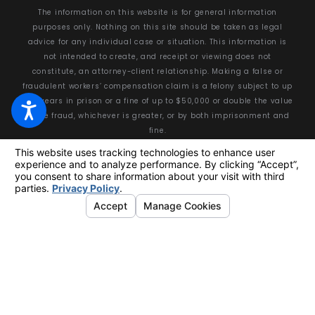
The information on this website is for general information
purposes only. Nothing on this site should be taken as legal
advice for any individual case or situation. This information is
not intended to create, and receipt or viewing does not
constitute, an attorney-client relationship. Making a false or
fraudulent workers’ compensation claim is a felony subject to up
to 5 years in prison or a fine of up to $50,000 or double the value
of the fraud, whichever is greater, or by both imprisonment and
fine.
© 2026 All Rights Reserved.
Your Privacy Choices
Site Map
Privacy Policy