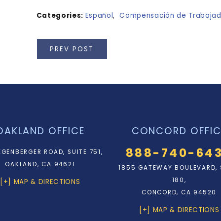
Categories:
Español
,
Compensación de Trabajad
PREV POST
OAKLAND OFFICE
CONCORD OFFIC
888-740-64
EGENBERGER ROAD, SUITE 751,
OAKLAND, CA 94621
1855 GATEWAY BOULEVARD, 
180,
[+] MAP & DIRECTIONS
CONCORD, CA 94520
[+] MAP & DIRECTIONS