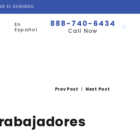
AND EL SEGUNDO
888-740-6434
En
Español
Call Now
Prev Post
|
Next Post
Trabajadores