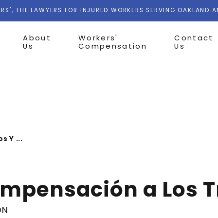
RS', THE LAWYERS FOR INJURED WORKERS SERVING OAKLAND 
About
Workers'
Contact
Us
Compensation
Us
s Y ...
ompensación a Los 
ON