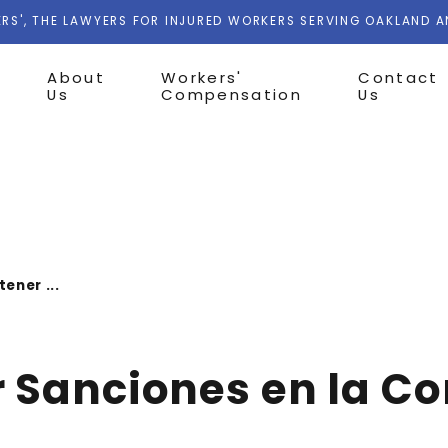
RS', THE LAWYERS FOR INJURED WORKERS SERVING OAKLAND 
About
Workers'
Contact
Us
Compensation
Us
ener ...
 Sanciones en la C