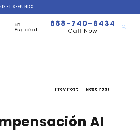
AND EL SEGUNDO
888-740-6434
En
Español
Call Now
Prev Post
|
Next Post
ompensación Al