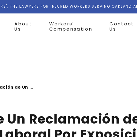
RS', THE LAWYERS FOR INJURED WORKERS SERVING OAKLAND 
About
Workers'
Contact
Us
Compensation
Us
ción de Un ...
e Un Reclamación d
Laboral Por Exposic