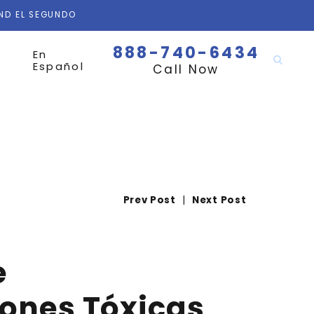
AND EL SEGUNDO
888-740-6434
En
Español
Call Now
Prev Post
|
Next Post
e
iones Tóxicas