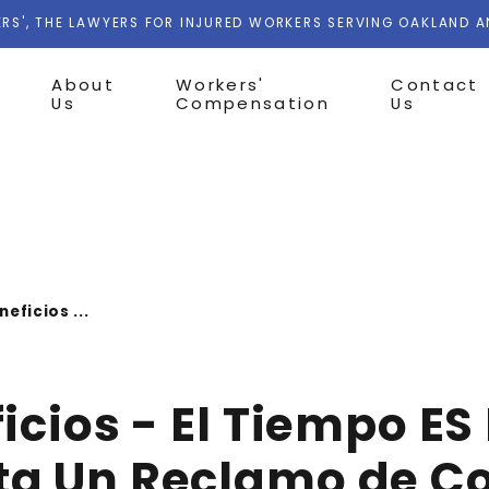
RS', THE LAWYERS FOR INJURED WORKERS SERVING OAKLAND 
About
Workers'
Contact
Us
Compensation
Us
eficios ...
icios - El Tiempo ES
ta Un Reclamo de C