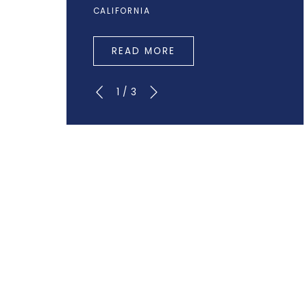
CALIFORNIA
READ MORE
1
/
3