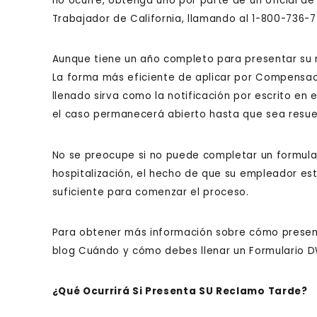
no ocurre, obtenga uno por parte de un oficial d
Trabajador de California, llamando al 1-800-736-7
Aunque tiene un año completo para presentar su r
La forma más eficiente de aplicar por Compensac
llenado sirva como la notificación por escrito en el
el caso permanecerá abierto hasta que sea resu
No se preocupe si no puede completar un formula
hospitalización, el hecho de que su empleador est
suficiente para comenzar el proceso.
Para obtener más información sobre cómo present
blog Cuándo y cómo debes llenar un Formulario D
¿Qué Ocurrirá Si Presenta SU Reclamo Tarde?