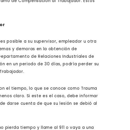
clamo de Compensación al Trabajador. Estos
or
tes posible a su supervisor, empleador u otra
blemas y demoras en la obtención de
 Departamento de Relaciones Industriales de
ión en un periodo de 30 días, podría perder su
Trabajador.
 con el tiempo, lo que se conoce como Trauma
enos claro. Si este es el caso, debe informar
de darse cuenta de que su lesión se debió al
no pierda tiempo y llame al 911 o vaya a una