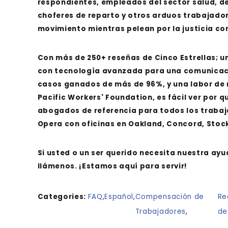
respondientes, empleados del sector salud, de
choferes de reparto y otros arduos trabajad
movimiento mientras pelean por la justicia co
Con más de 250+ reseñas de Cinco Estrellas; un
con tecnología avanzada para una comunicació
casos ganados de más de 96%, y una labor de 
Pacific Workers' Foundation, es fácil ver por q
abogados de referencia para todos los trabaja
Opera con oficinas en Oakland, Concord, Stoc
Si usted o un ser querido necesita nuestra ay
llámenos.
¡Estamos aquí para servir!
Categories:
FAQ
,
Español
,
Compensación de
Re
Trabajadores
,
de