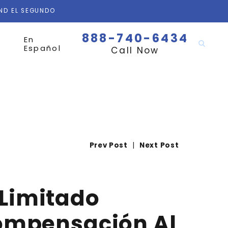
AND EL SEGUNDO
888-740-6434
En
Español
Call Now
Prev Post
|
Next Post
 Limitado
ompensación Al