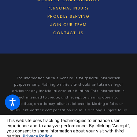
PERSONAL INJURY
PROUDLY SERVING
JOIN OUR TEAM
CONTACT US
The information on this website is for general information
purposes only. Nothing on this site should be taken as legal
advice for any individual case or situation. This information is
not intended to create, and receipt or viewing does not
constitute, an attorney-client relationship. Making a false or
fraudulent workers’ compensation claim is a felony subject to up
to 5 years in prison or a fine of up to $50,000 or double the value
of the fraud, whichever is greater, or by both imprisonment and
fine.