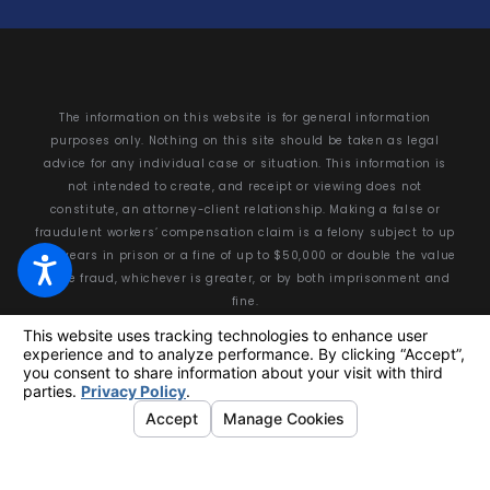
The information on this website is for general information
purposes only. Nothing on this site should be taken as legal
advice for any individual case or situation. This information is
not intended to create, and receipt or viewing does not
constitute, an attorney-client relationship. Making a false or
fraudulent workers’ compensation claim is a felony subject to up
to 5 years in prison or a fine of up to $50,000 or double the value
of the fraud, whichever is greater, or by both imprisonment and
fine.
© 2026 All Rights Reserved.
Your Privacy Choices
Site Map
Privacy Policy