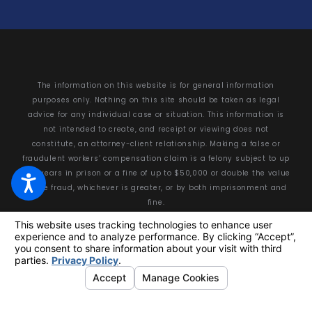
The information on this website is for general information
purposes only. Nothing on this site should be taken as legal
advice for any individual case or situation. This information is
not intended to create, and receipt or viewing does not
constitute, an attorney-client relationship. Making a false or
fraudulent workers’ compensation claim is a felony subject to up
to 5 years in prison or a fine of up to $50,000 or double the value
of the fraud, whichever is greater, or by both imprisonment and
fine.
© 2026 All Rights Reserved.
Your Privacy Choices
Site Map
Privacy Policy