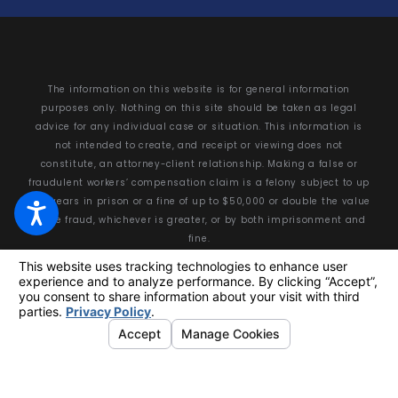
The information on this website is for general information
purposes only. Nothing on this site should be taken as legal
advice for any individual case or situation. This information is
not intended to create, and receipt or viewing does not
constitute, an attorney-client relationship. Making a false or
fraudulent workers’ compensation claim is a felony subject to up
to 5 years in prison or a fine of up to $50,000 or double the value
of the fraud, whichever is greater, or by both imprisonment and
fine.
© 2026 All Rights Reserved.
Your Privacy Choices
Site Map
Privacy Policy