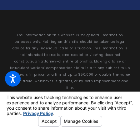
The information on this website is for general information
purposes only. Nothing on this site should be taken as legal
advice for any individual case or situation. This information is
not intended to create, and receipt or viewing does not
constitute, an attorney-client relationship. Making a false or
fraudulent workers’ compensation claim is a felony subject to up
to 5 years in prison or a fine of up to $50,000 or double the value
of the fraud, whichever is greater, or by both imprisonment and
fine.
© 2026 All Rights Reserved.
Your Privacy Choices
Site Map
Privacy Policy