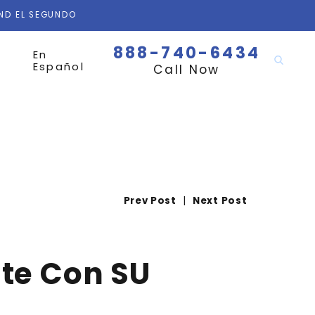
AND EL SEGUNDO
888-740-6434
En
Español
Call Now
Prev Post
|
Next Post
te Con SU