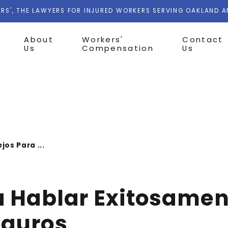
RS', THE LAWYERS FOR INJURED WORKERS SERVING OAKLAND 
About
Workers'
Contact
Us
Compensation
Us
jos Para ...
a Hablar Exitosamen
eguros