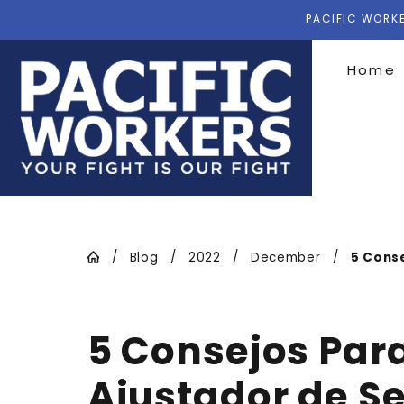
PACIFIC WORKE
Home
Blog
2022
December
5 Conse
5 Consejos Par
Ajustador de S