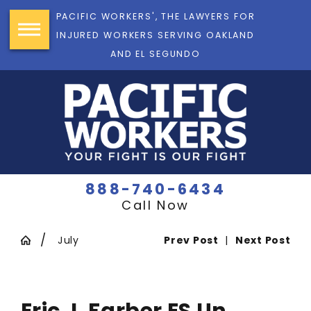
PACIFIC WORKERS', THE LAWYERS FOR
INJURED WORKERS SERVING OAKLAND
AND EL SEGUNDO
888-740-6434
Call Now
July
Prev Post
|
Next Post
Eric J. Farber ES Un