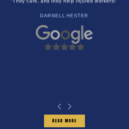
“They care, and they help injured workers!”
DARNELL HESTER
READ MORE