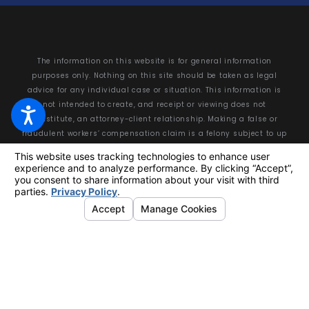
The information on this website is for general information
purposes only. Nothing on this site should be taken as legal
advice for any individual case or situation. This information is
not intended to create, and receipt or viewing does not
constitute, an attorney-client relationship. Making a false or
fraudulent workers’ compensation claim is a felony subject to up
to 5 years in prison or a fine of up to $50,000 or double the value
of the fraud, whichever is greater, or by both imprisonment and
fine.
© 2026 All Rights Reserved.
Your Privacy Choices
Site Map
Privacy Policy