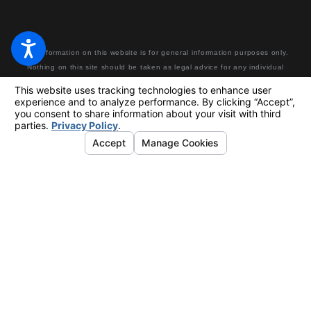
The information on this website is for general information purposes only.
Nothing on this site should be taken as legal advice for any individual
case or situation. This information is not intended to create, and receipt
or viewing does not constitute, an attorney-client relationship. Making a
false or fraudulent workers’ compensation claim is a felony subject to up
to 5 years in prison or a fine of up to $50,000 or double the value of the
fraud, whichever is greater, or by both imprisonment and fine.
© 2026 All Rights Reserved.
Your Privacy Choices
Site Map
Privacy Policy