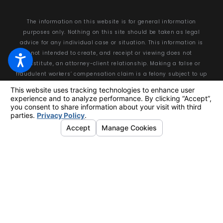
The information on this website is for general information
purposes only. Nothing on this site should be taken as legal
advice for any individual case or situation. This information is
not intended to create, and receipt or viewing does not
constitute, an attorney-client relationship. Making a false or
fraudulent workers’ compensation claim is a felony subject to up
to 5 years in prison or a fine of up to $50,000 or double the value
of the fraud, whichever is greater, or by both imprisonment and
fine.
© 2026 All Rights Reserved.
Your Privacy Choices
Site Map
Privacy Policy